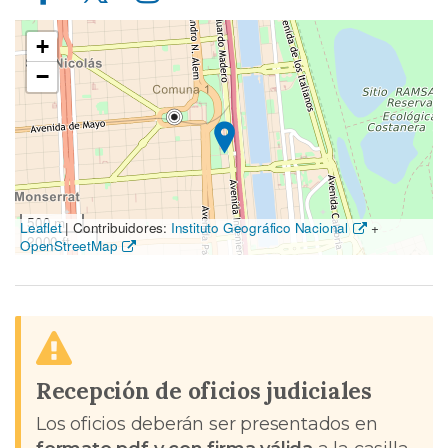
Ubicación
+
en
−
el
mapa
500 m
Leaflet
|
Contribuidores:
Instituto Geográfico Nacional
+
2000 ft
OpenStreetMap
Recepción de oficios judiciales
Los oficios deberán ser presentados en